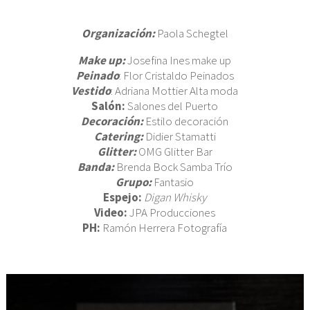
BAU
CUM
Organización:
Paola Schegtel
SES
CO
Make up:
Josefina Ines make up
Peinado
: Flor Cristaldo Peinados
Vestido
: Adriana Mottier Alta moda
Salón:
Salones del Puerto
Decoración:
Estilo decoración
Catering:
Didier Stamatti
Glitter:
OMG Glitter Bar
Banda:
Brenda Bock Samba Trío
Grupo:
Fantasio
Espejo:
Digan Whisky
Video:
JPA Producciones
PH:
Ramón Herrera Fotografía