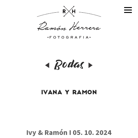
IN
BO
SES
PA
Bodas
B
B
IVANA Y RAMON
FI
F
SES
EV
Ivy & Ramón I 05. 10. 2024