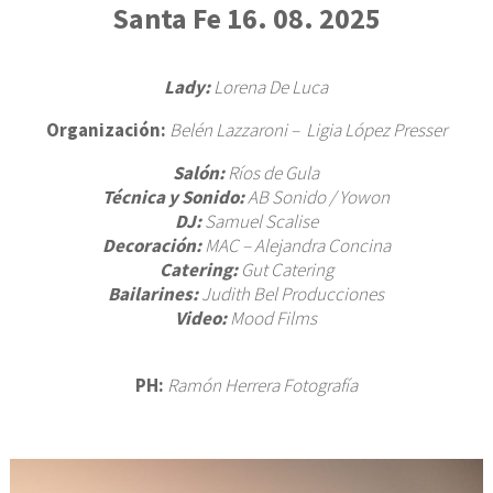
BAU
Santa Fe 16. 08. 2025
CUM
SES
Lady:
Lorena De Luca
CO
Organización:
Belén Lazzaroni – Ligia López Presser
Salón:
Ríos de Gula
Técnica y Sonido:
AB Sonido / Yowon
DJ:
Samuel Scalise
Decoración:
MAC – Alejandra Concina
Catering:
Gut Catering
Bailarines:
Judith Bel Producciones
Video:
Mood Films
PH:
Ramón Herrera Fotografía