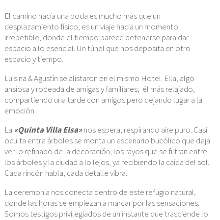
BAU
CUM
El camino hacia una boda es mucho más que un
SES
desplazamiento físico; es un viaje hacia un momento
irrepetible, donde el tiempo parece detenerse para dar
CO
espacio a lo esencial. Un túnel que nos deposita en otro
espacio y tiempo.
Luisina & Agustín se alistaron en el mismo Hotel. Ella, algo
ansiosa y rodeada de amigas y familiares; él más relajado,
compartiendo una tarde con amigos pero dejando lugar a la
emoción.
La
«Quinta Villa Elsa»
nos espera, respirando aire puro. Casi
oculta entre árboles se monta un escenario bucólico que deja
ver lo refinado de la decoración, los rayos que se filtran entre
los árboles y la ciudad a lo lejos, ya recibiendo la caída del sol.
Cada rincón habla, cada detalle vibra.
La ceremonia nos conecta dentro de este refugio natural,
donde las horas se empiezan a marcar por las sensaciones.
Somos testigos privilegiados de un instante que trasciende lo