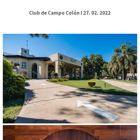
BAU
CUM
Club de Campo Colón I 27. 02. 2022
SES
CO