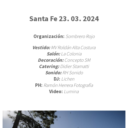
BAU
CUM
SES
Santa Fe 23. 03. 2024
CO
Organización:
Sombrero Rojo
Vestido:
MV Roldán Alta Costura
Salón:
La Colonia
Decoración:
Concepto SM
Catering:
Didier Stamatti
Sonido:
RH Sonido
DJ:
Lichen
PH:
Ramón Herrera Fotografía
Video:
Lumina