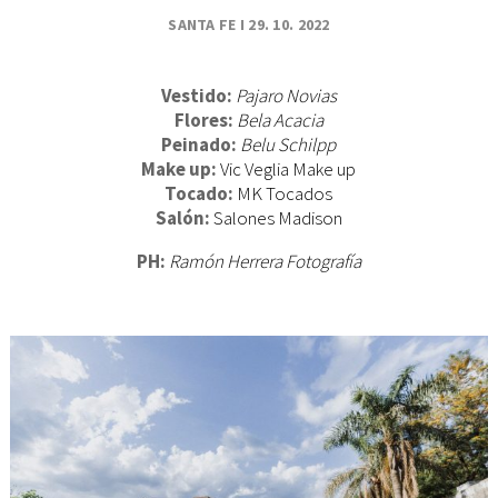
BAU
SANTA FE I 29. 10. 2022
CUM
SES
CO
Vestido:
Pajaro Novias
Flores:
Bela Acacia
Peinado:
Belu Schilpp
Make up:
Vic Veglia Make up
Tocado:
MK Tocados
Salón:
Salones Madison
PH:
Ramón Herrera Fotografía