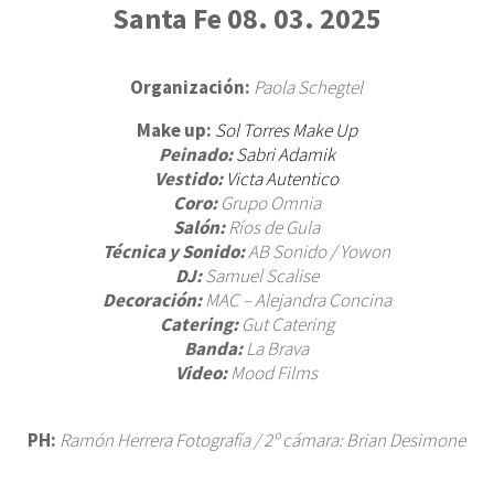
BAU
Santa Fe 08. 03. 2025
CUM
SES
Organización:
Paola Schegtel
CO
Make up:
Sol Torres Make Up
Peinado:
Sabri Adamik
Vestido:
Victa Autentico
Coro:
Grupo Omnia
Salón:
Ríos de Gula
Técnica y Sonido:
AB Sonido / Yowon
DJ:
Samuel Scalise
Decoración:
MAC – Alejandra Concina
Catering:
Gut Catering
Banda:
La Brava
Video:
Mood Films
PH:
Ramón Herrera Fotografía / 2º cámara: Brian Desimone